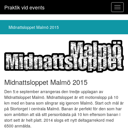
Praktik vid events
Toggl
navig
Midnattsloppet Malmö 2015
Midnattsloppet Malmö 2015
Den 5:e september arrangeras den tredje upplagan av
Midnattsloppet Malmö. Midnattsloppet är ett motionslopp på 10
km med en bana som slingrar sig igenom Malmö. Start och mål är
på Stortorget i centrala Malmö. Banan är perfekt för den som har
som ambition att slå sitt personbästa på 10 km eftersom banan i
stort sett är helt platt. 2014 slogs ett nytt deltagarrekord med
6500 anmälda.