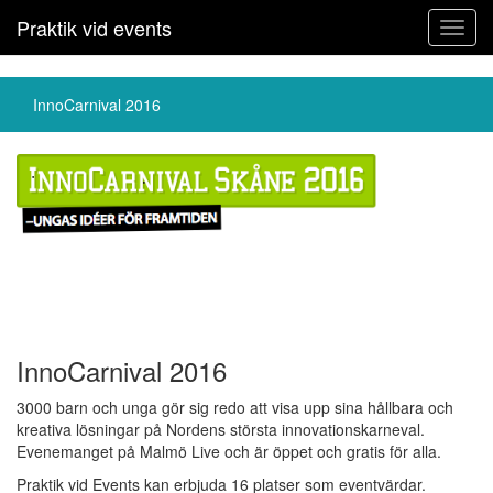
Praktik vid events
Toggl
navig
InnoCarnival 2016
InnoCarnival 2016
3000 barn och unga gör sig redo att visa upp sina hållbara och
kreativa lösningar på Nordens största innovationskarneval.
Evenemanget på Malmö Live och är öppet och gratis för alla.
Praktik vid Events kan erbjuda 16 platser som eventvärdar.