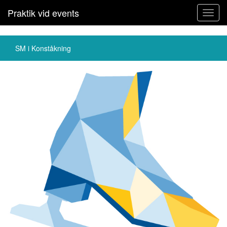
Praktik vid events
Toggl
navig
SM i Konståkning