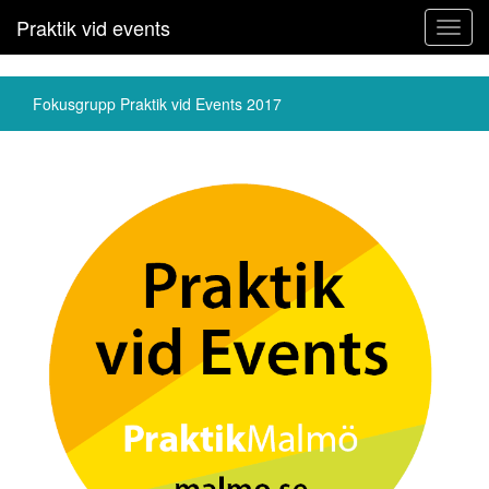
Praktik vid events
Toggl
navig
Fokusgrupp Praktik vid Events 2017