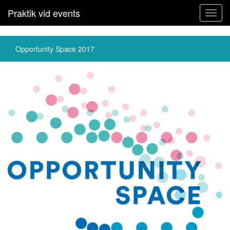
Praktik vid events
Toggl
navig
Opportunity Space 2017