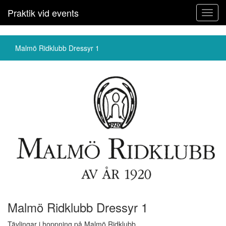
Praktik vid events
Toggl
navig
Malmö Ridklubb Dressyr 1
Malmö Ridklubb Dressyr 1
Tävlingar i hoppning på Malmö Ridklubb.