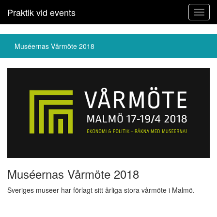
Praktik vid events
Toggl
navig
Muséernas Vårmöte 2018
Muséernas Vårmöte 2018
Sveriges museer har förlagt sitt årliga stora vårmöte i Malmö.