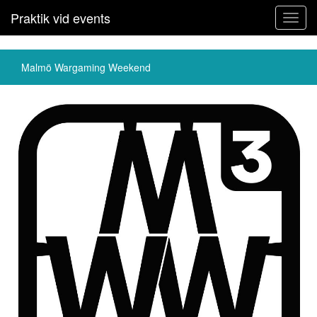
Praktik vid events
Toggl
navig
Malmö Wargaming Weekend