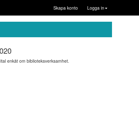
Skapa konto
Logga in
2020
ital enkät om biblioteksverksamhet.