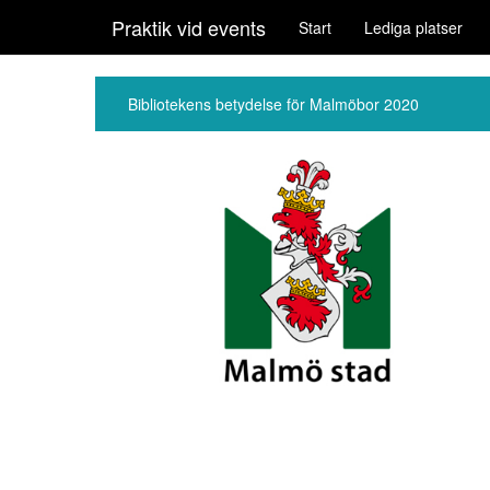
Praktik vid events
Start
Lediga platser
Bibliotekens betydelse för Malmöbor 2020