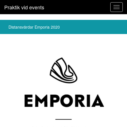
Praktik vid events
Toggl
navig
Distansvärdar Emporia 2020