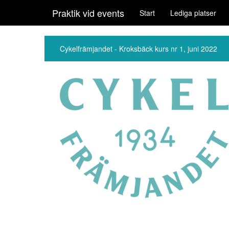
Praktik vid events
Start
Lediga platser
Cykelfrämjandet - Kroksbäck kurs nr 1, juni 2022