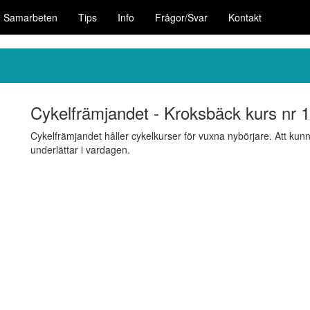
Samarbeten
Tips
Info
Frågor/Svar
Kontakt
Cykelfrämjandet - Kroksbäck kurs nr 1
Cykelfrämjandet håller cykelkurser för vuxna nybörjare. Att kunna 
underlättar i vardagen.