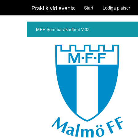
Praktik vid events
Start
Lediga platser
MFF Sommarakademi V.32