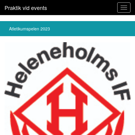
Praktik vid events
Toggl
navig
Atletikumspelen 2023