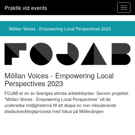
Praktik vid events
Toggl
navig
Möllan Voices - Empowering Local Perspectives 2023
Möllan Voices - Empowering Local
Perspectives 2023
FOJAB är en av Sveriges största arkitektbyråer. Genom projektet
"Möllan Voices - Empowering Local Perspectives" vill de
undersöka möjligheterna till att skapa en mer inkluderande
stadsutvecklingsprocess med fokus på Möllevången.