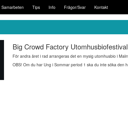
Samarbeten
Tips
Info
Frågor/Svar
Kontakt
Big Crowd Factory Utomhusbiofestival
För andra året i rad arrangeras det en mysig utomhusbio i Malm
OBS! Om du har Ung i Sommar period 1 ska du inte söka den hä