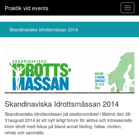
Praktik vid events
Toggl
navig
Skandinaviska Idrottsmässan 2014
Skandinaviska Idrottsmässan 2014
Skandinaviska Idrottsmässan på stadionomådet i Malmö den 28-
31augusti 2014 är ett nytt årligt forum för aktiva och intresserade
inom idrott med fokus på bland annat tävling, hälsa, motion,
rehab och samhälle.