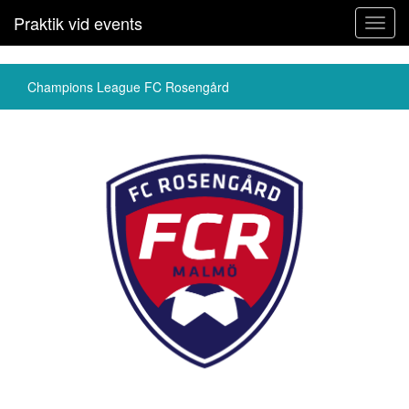
Praktik vid events
Toggl
navig
Champions League FC Rosengård