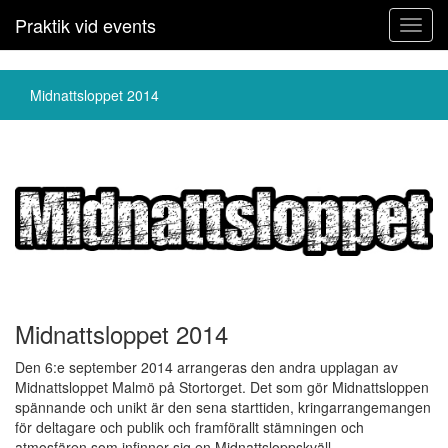
Praktik vid events
Toggl
navig
Midnattsloppet 2014
Midnattsloppet 2014
Den 6:e september 2014 arrangeras den andra upplagan av
Midnattsloppet Malmö på Stortorget. Det som gör Midnattsloppen
spännande och unikt är den sena starttiden, kringarrangemangen
för deltagare och publik och framförallt stämningen och
atmosfären som infinner sig en Midnattsloppskväll.