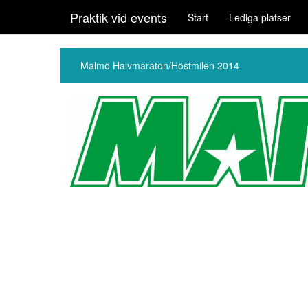
Praktik vid events
Start
Lediga platser
Malmö Halvmaraton/Höstmilen 2014