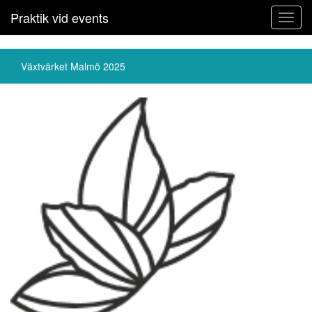
Praktik vid events
Toggl
navig
Växtvärket Malmö 2025