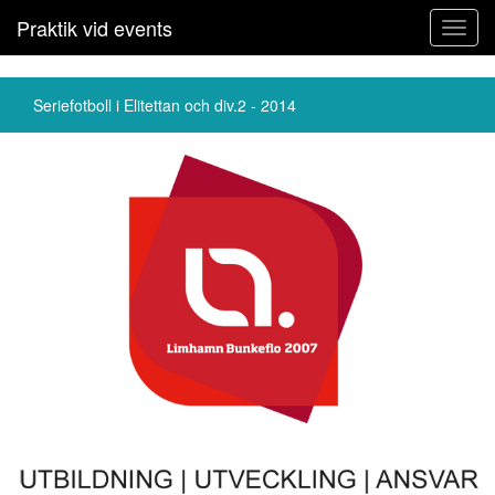
Praktik vid events
Toggl
navig
Seriefotboll i Elitettan och div.2 - 2014