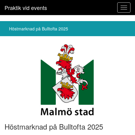
Praktik vid events
Toggl
navig
Höstmarknad på Bulltofta 2025
Höstmarknad på Bulltofta 2025