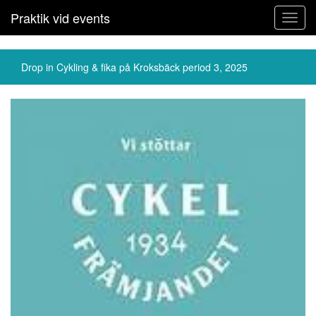
Praktik vid events
Toggl
navig
Drop in Cykling & fika på Kroksbäck period 3, 2025