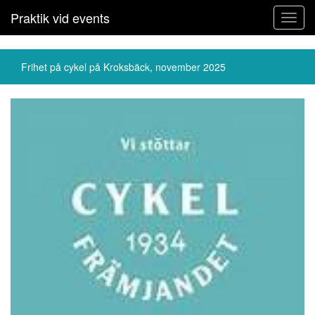
Praktik vid events
Toggl
navig
Frihet på cykel på Kroksbäck, november 2025