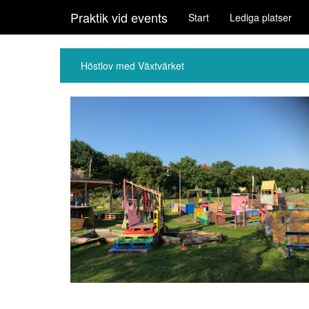
Praktik vid events
Start
Lediga platser
Höstlov med Växtvärket