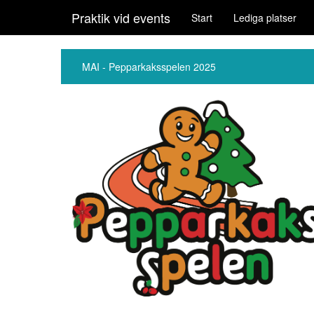
Praktik vid events
Start
Lediga platser
MAI - Pepparkaksspelen 2025