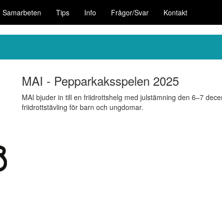
Samarbeten
Tips
Info
Frågor/Svar
Kontakt
MAI - Pepparkaksspelen 2025
MAI bjuder in till en friidrottshelg med julstämning den 6–7 de
friidrottstävling för barn och ungdomar.