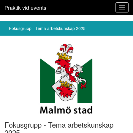
Praktik vid events
Toggl
navig
Fokusgrupp - Tema arbetskunskap 2025
Fokusgrupp - Tema arbetskunskap
2025