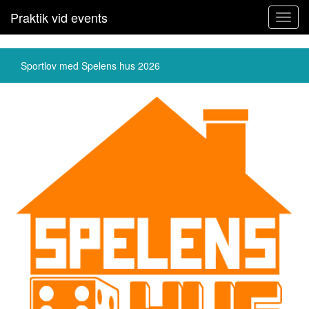
Praktik vid events
Toggl
navig
Sportlov med Spelens hus 2026