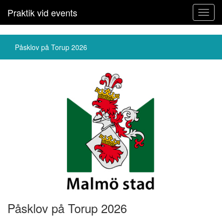
Praktik vid events
Toggl
navig
Påsklov på Torup 2026
Påsklov på Torup 2026