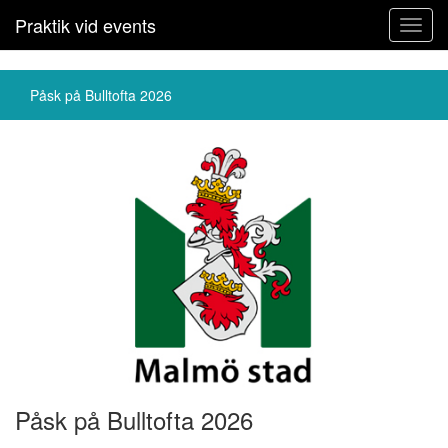
Praktik vid events
Toggl
navig
Påsk på Bulltofta 2026
Påsk på Bulltofta 2026