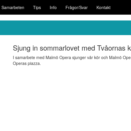
Samarbeten
Tips
Info
Frågor/Svar
Kontakt
Sjung in sommarlovet med Tvåornas k
I samarbete med Malmö Opera sjunger vår kör och Malmö Opera
Operas piazza.