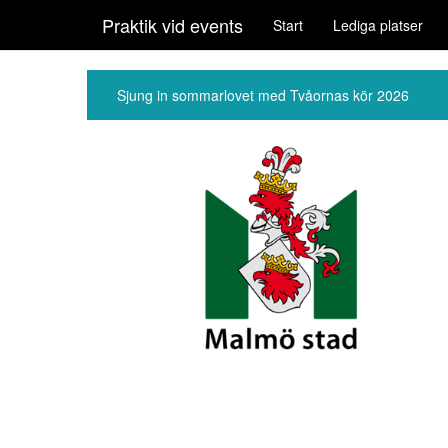
Praktik vid events
Start
Lediga platser
Sjung in sommarlovet med Tvåornas kör 2026