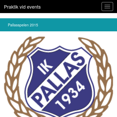
Praktik vid events
Toggl
navig
Pallasspelen 2015